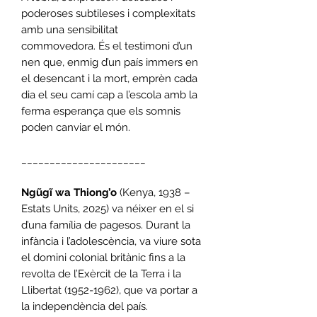
poderoses subtileses i complexitats
amb una sensibilitat
commovedora. És el testimoni d’un
nen que, enmig d’un país immers en
el desencant i la mort, emprèn cada
dia el seu camí cap a l’escola amb la
ferma esperança que els somnis
poden canviar el món.
______________________
Ngũgĩ wa Thiong’o
(Kenya, 1938 –
Estats Units, 2025) va néixer en el si
d’una família de pagesos. Durant la
infància i l’adolescència, va viure sota
el domini colonial britànic fins a la
revolta de l’Exèrcit de la Terra i la
Llibertat (1952-1962), que va portar a
la independència del país.