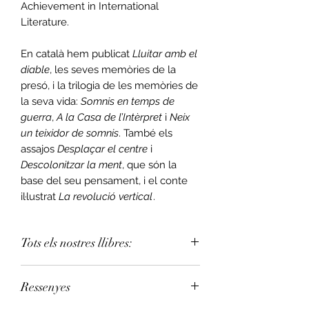
Achievement in International
Literature.
En català hem publicat
Lluitar amb el
diable
, les seves memòries de la
presó, i la trilogia de les memòries de
la seva vida:
Somnis en temps de
guerra
,
A la Casa de l’Intèrpret
i
Neix
un teixidor de somnis
. També els
assajos
Desplaçar el centre
i
Descolonitzar la ment
, que són la
base del seu pensament, i el conte
il·lustrat
La revolució vertical
.
Tots els nostres llibres:
Pots assignar la teva llibreria de
Ressenyes
confiança a la teva compra.
Consulta
la llista de llibreries
.