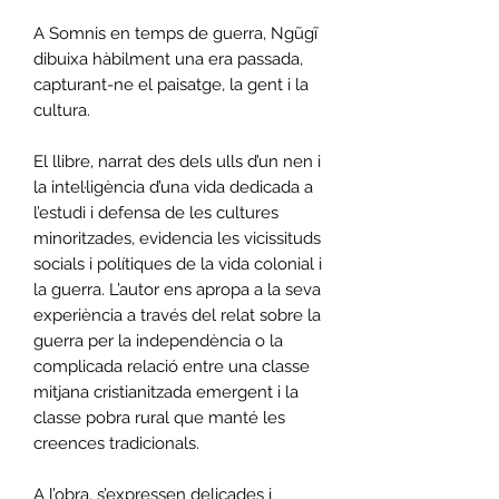
A Somnis en temps de guerra, Ngũgĩ
dibuixa hàbilment una era passada,
capturant-ne el paisatge, la gent i la
cultura.
El llibre, narrat des dels ulls d’un nen i
la intel·ligència d’una vida dedicada a
l’estudi i defensa de les cultures
minoritzades, evidencia les vicissituds
socials i polítiques de la vida colonial i
la guerra. L’autor ens apropa a la seva
experiència a través del relat sobre la
guerra per la independència o la
complicada relació entre una classe
mitjana cristianitzada emergent i la
classe pobra rural que manté les
creences tradicionals.
A l’obra, s’expressen delicades i