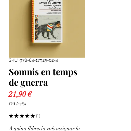
SKU: 978-84-17925-02-4
Somnis en temps
de guerra
Price
21,90 €
IVA inclòs
★
★
★
★
★
1
1
A quina llibreria vols assignar la