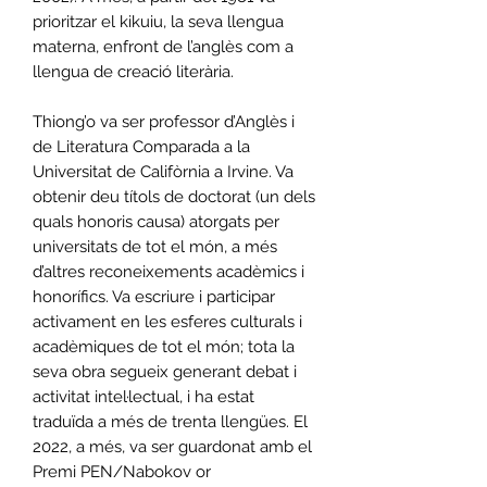
prioritzar el kikuiu, la seva llengua
materna, enfront de l’anglès com a
llengua de creació literària.
Thiong’o va ser professor d’Anglès i
de Literatura Comparada a la
Universitat de Califòrnia a Irvine. Va
obtenir deu títols de doctorat (un dels
quals honoris causa) atorgats per
universitats de tot el món, a més
d’altres reconeixements acadèmics i
honorífics. Va escriure i participar
activament en les esferes culturals i
acadèmiques de tot el món; tota la
seva obra segueix generant debat i
activitat intel·lectual, i ha estat
traduïda a més de trenta llengües. El
2022, a més, va ser guardonat amb el
Premi PEN/Nabokov or