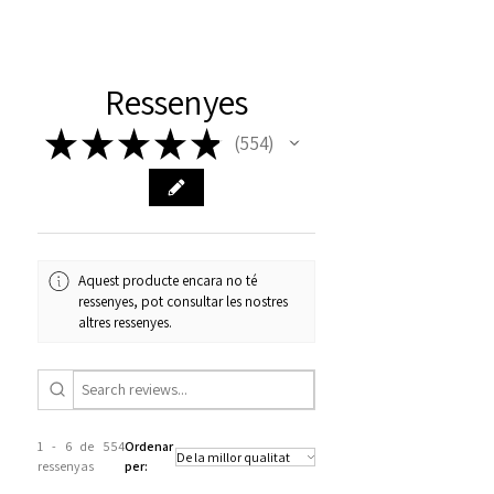
Ressenyes
★
★
★
★
★
554
554
Aquest producte encara no té
ressenyes, pot consultar les nostres
altres ressenyes.
1 - 6 de 554
Ordenar
ressenyas
per: