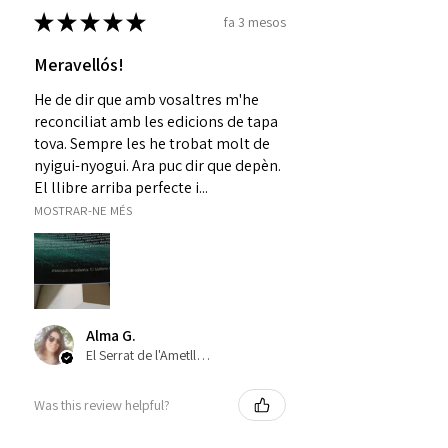
★
★
★
★
★
fa 3 mesos
Meravellós!
He de dir que amb vosaltres m'he
reconciliat amb les edicions de tapa
tova. Sempre les he trobat molt de
nyigui-nyogui. Ara puc dir que depèn.
El llibre arriba perfecte i...
MOSTRAR-NE MÉS
Alma G.
El Serrat de l'Ametlla, ES-CT
Was this review helpful?