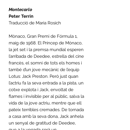
Montecarlo
Peter Terrin
Traducció de Maria Rosich
Mònaco, Gran Premi de Fórmula 1,
maig de 1968. El Príncep de Mònaco,
la jet set i la premsa mundial esperen
l’arribada de Deedee, estrella del cine
francès, el somni de tots els homes i
també d’un jove mecànic de l’equip
Lotus: Jack Preston. Però just quan
l’actriu fa la seva entrada a la pista, un
cotxe explota i Jack, envoltat de
flames i invisible per al públic, salva la
vida de la jove actriu, mentre que ell
pateix terribles cremades. De tornada
a casa amb la seva dona, Jack anhela
un senyal de gratitud de Deedee,
que a la vegada serà un