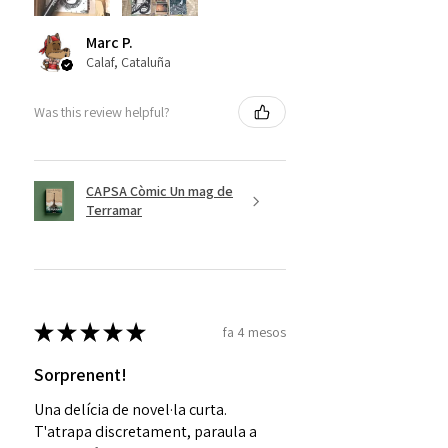
Marc P.
Calaf, Cataluña
Was this review helpful?
CAPSA Còmic Un mag de
Terramar
★
★
★
★
★
fa 4 mesos
Sorprenent!
Una delícia de novel·la curta.
T'atrapa discretament, paraula a