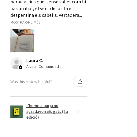
paraula, fins que, sense saber com hi
has arribat, el vent de la illa et
despentina els cabells. Vertadera...
MOSTRAR-NE MÉS
Laura C.
Alzira, Comunidad Valenciana
Was this review helpful?
L'home a qui ja no
agradaven els gats (2a
edició)