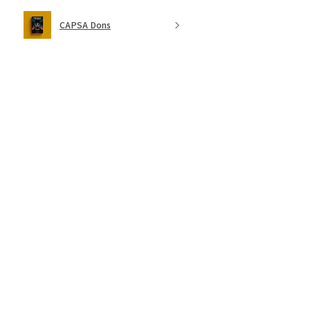
CAPSA Dons
★
★
★
★
★
fa 2 setmanes
Molt recomanable!
Soc catalàparlant nou i m'agrada
llegir llibres que vaig llegir fa molt
en llengua original.
Michael B.
Calella, Cataluña
Was this review helpful?