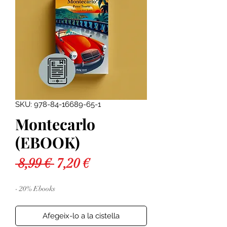
SKU: 978-84-16689-65-1
Montecarlo
(EBOOK)
Preu
Preu
 8,99 € 
7,20 €
normal
d'oferta
- 20% Ebooks
Afegeix-lo a la cistella