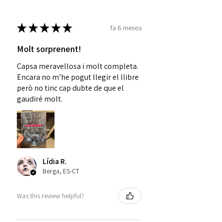
★
★
★
★
★
fa 6 mesos
Molt sorprenent!
Capsa meravellosa i molt completa.
Encara no m’he pogut llegir el llibre
però no tinc cap dubte de que el
gaudiré molt.
Lídia R.
Berga, ES-CT
Was this review helpful?