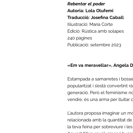
Rebentar el poder
Autoria: Lola Olufemi
Traducció: Josefina Caball
Il·lustració: María Corte
Edició: Rústica amb solapes
240 pàgines
Publicació: setembre 2023
«Em va meravellar», Angela D
Estampada a samarretes i bosses
popularitzat i s’està convertint
generació. Però el feminisme n
vendre; és una arma per lluitar co
L’autora proposa imaginar un món
relacionada amb la quantitat de
la teva feina per sobreviure i le