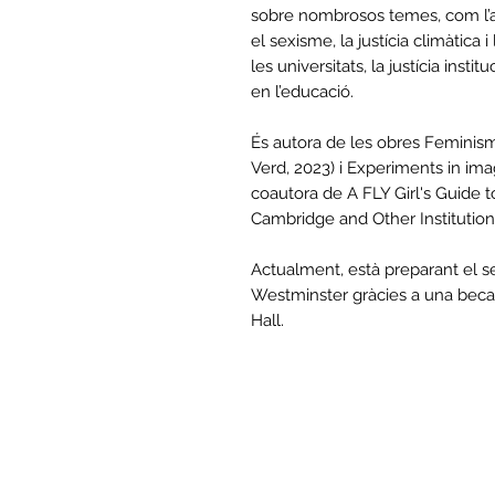
sobre nombrosos temes, com l’art
el sexisme, la justícia climàtica 
les universitats, la justícia inst
en l’educació.
És autora de les obres Feminism
Verd, 2023) i Experiments in imag
coautora de A FLY Girl's Guide 
Cambridge and Other Institution
Actualment, està preparant el se
Westminster gràcies a una beca d
Hall.