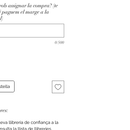
vols assignar la compra? (te
li paguem el marge a la
l)
0/500
stella
bres:
teva llibreria de confiança a la
sulta la llista de llibreries
.