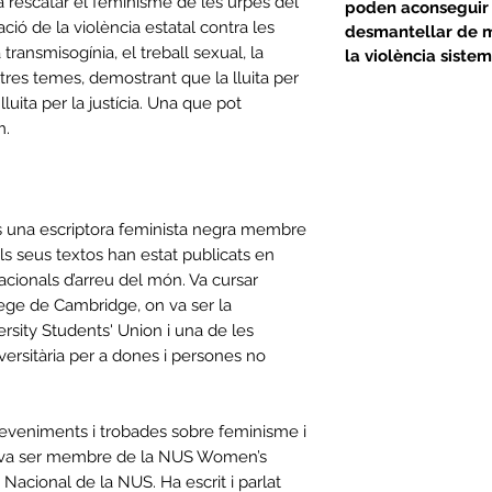
a rescatar el feminisme de les urpes del
poden aconseguir
ió de la violència estatal contra les
desmantellar de ma
a transmisogínia, el treball sexual, la
la violència siste
tres temes, demostrant que la lluita per
luita per la justícia. Una que pot
m.
s una escriptora feminista negra membre
ls seus textos han estat publicats en
rnacionals d’arreu del món. Va cursar
ege de Cambridge, on va ser la
sity Students' Union i una de les
iversitària per a dones i persones no
eveniments i trobades sobre feminisme i
, i va ser membre de la NUS Women’s
Nacional de la NUS. Ha escrit i parlat