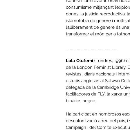
Aquest llibre revolucionari busc
consumisme mitjançant l’explorac
dones, la justícia reproductiva, l
islamofòbia de gènere i molts al
l’alliberament de gènere és una l
transformar el món per a totho
______________________
Lola Olufemi
(Londres, 1996) é
de la London Feminist Library. E
revistes i diaris nacionals i inte
estudis anglesos al Selwyn Coll
delegada de la Cambridge Univer
facilitadores de FLY, la xarxa un
binàries negres.
Ha participat en nombrosos esd
descolonització arreu del país
Campaign i del Comitè Executiu 