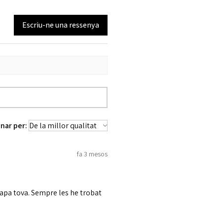
Escriu-ne una ressenya
nar per:
fa 3 mesos
tapa tova. Sempre les he trobat