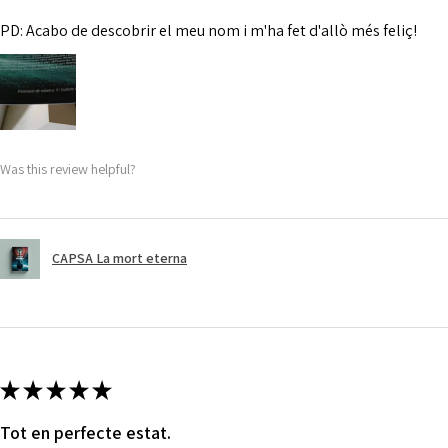
PD: Acabo de descobrir el meu nom i m'ha fet d'allò més feliç!
Was this review helpful?
CAPSA La mort eterna
★
★
★
★
★
Tot en perfecte estat.