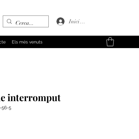
Inicia la sessió
cte
Els més venuts
e interromput
-56-5