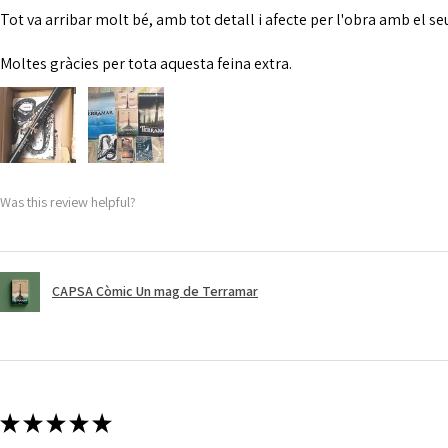
Tot va arribar molt bé, amb tot detall i afecte per l'obra amb el se
Moltes gràcies per tota aquesta feina extra.
Was this review helpful?
CAPSA Còmic Un mag de Terramar
★
★
★
★
★