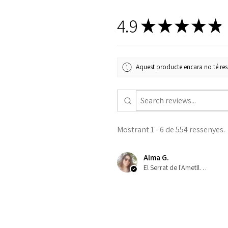
4.9
★
★
★
★
★
Aquest producte encara no té ress
Mostrant 1 - 6 de 554 ressenyes.
Alma G.
El Serrat de l'Ametlla, ES-CT