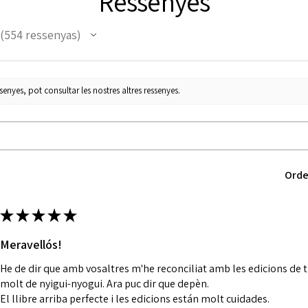
Ressenyes
554
ressenyas
554
enyes, pot consultar les nostres altres ressenyes.
Orde
★
★
★
★
★
Meravellós!
He de dir que amb vosaltres m'he reconciliat amb les edicions de 
molt de nyigui-nyogui. Ara puc dir que depèn.
El llibre arriba perfecte i les edicions están molt cuidades.