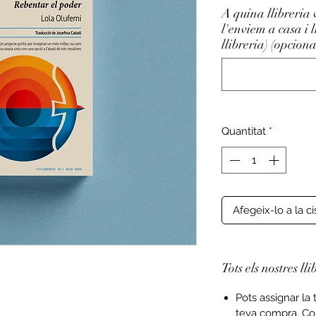
A quina llibreria 
l'enviem a casa i 
llibreria) (opciona
Quantitat
*
Afegeix-lo a la ci
Tots els nostres lli
Pots assignar la 
teva compra.
Con