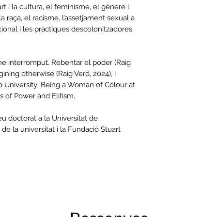
 i la cultura, el feminisme, el gènere i
i la raça, el racisme, l’assetjament sexual a
itucional i les pràctiques descolonitzadores
e interromput. Rebentar el poder (Raig
ining otherwise (Raig Verd, 2024), i
to University: Being a Woman of Colour at
s of Power and Elitism.
u doctorat a la Universitat de
e la universitat i la Fundació Stuart