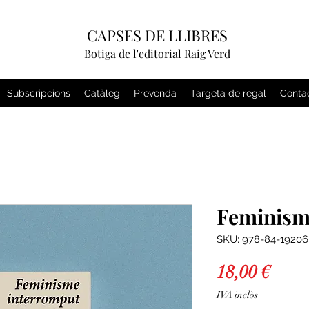
CAPSES DE LLIBRES
Botiga de l'editorial Raig Verd
Subscripcions
Catàleg
Prevenda
Targeta de regal
Conta
Feminism
SKU: 978-84-19206
Price
18,00 €
IVA inclòs