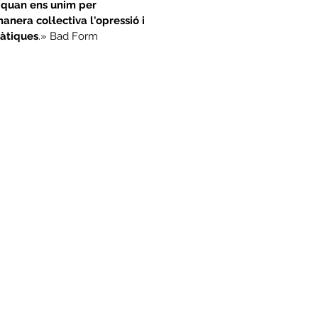
 quan ens unim per
nera col·lectiva l'opressió i
màtiques
.» Bad Form