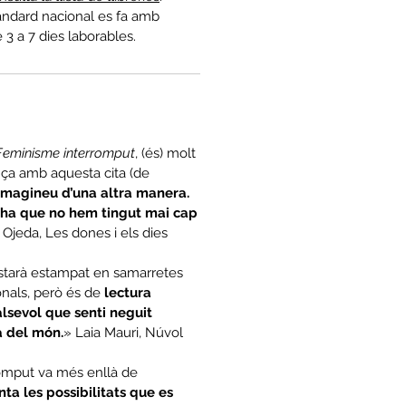
àndard nacional es fa amb
e 3 a 7 dies laborables.
Feminisme interromput
, (és) molt
ça amb aquesta cita (de
Imagineu d’una altra manera.
i ha que no hem tingut mai cap
 Ojeda, Les dones i els dies
estarà estampat en samarretes
onals, però és de
lectura
sevol que senti neguit
a del món.
» Laia Mauri, Núvol
omput va més enllà de
ta les possibilitats que es