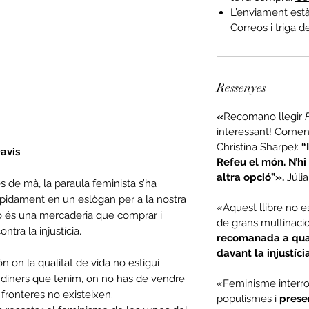
L’enviament est
Correos i triga d
Ressenyes
«
Recomano llegir
interessant! Comen
Christina Sharpe):
“
avis
Refeu el món. N’h
altra opció”».
Júlia
 de mà, la paraula feminista s’ha
 ràpidament en un eslògan per a la nostra
«Aquest llibre no 
o és una mercaderia que comprar i
de grans multinaci
ntra la injustícia.
recomanada a qual
davant la injustíci
 on la qualitat de vida no estigui
 diners que tenim, on no has de vendre
«Feminisme interr
s fronteres no existeixen.
populismes i
presen