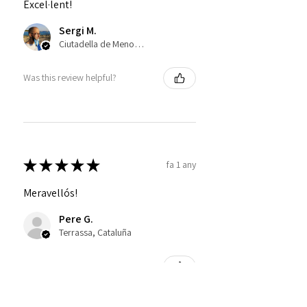
Excel·lent!
Sergi M.
Ciutadella de Menorca, Islas Baleares
Was this review helpful?
★
★
★
★
★
fa 1 any
Meravellós!
Pere G.
Terrassa, Cataluña
Was this review helpful?