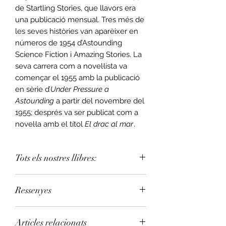
de Startling Stories, que llavors era
una publicació mensual. Tres més de
les seves històries van aparèixer en
números de 1954 d’Astounding
Science Fiction i Amazing Stories. La
seva carrera com a novel·lista va
començar el 1955 amb la publicació
en sèrie d’
Under Pressure a
Astounding
a partir del novembre del
1955; després va ser publicat com a
novel·la amb el títol
El drac al mar
.
Tots els nostres llibres:
Pots assignar la teva llibreria de
Ressenyes
confiança a la teva compra.
Consulta la llista de llibreries
.
«Únic… No conec res que s’hi pugui
L’enviament estàndard nacional es
Articles relacionats
comparar a excepció d’
El senyor
fa amb Correos triga de 3 a 7 dies