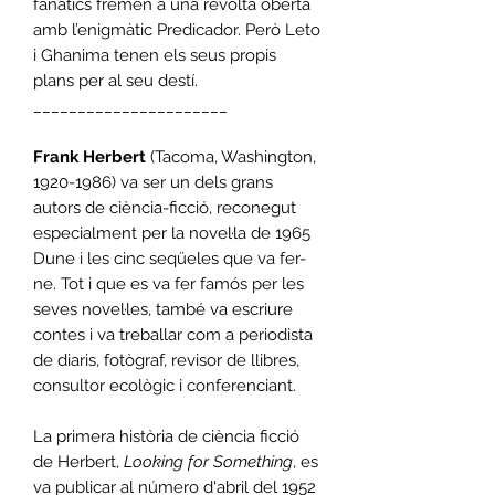
fanàtics fremen a una revolta oberta
amb l’enigmàtic Predicador. Però Leto
i Ghanima tenen els seus propis
plans per al seu destí.
______________________
Frank Herbert
(Tacoma, Washington,
1920-1986) va ser un dels grans
autors de ciència-ficció, reconegut
especialment per la novel·la de 1965
Dune i les cinc seqüeles que va fer-
ne. Tot i que es va fer famós per les
seves novel·les, també va escriure
contes i va treballar com a periodista
de diaris, fotògraf, revisor de llibres,
consultor ecològic i conferenciant.
La primera història de ciència ficció
de Herbert,
Looking for Something
, es
va publicar al número d'abril del 1952