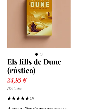
Els fills de Dune
(rústica)
Price
24,95 €
IVA inclòs
★
★
★
★
★
3
3
A quina llibreria vols assignar la