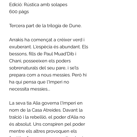
Edició: Rústica amb solapes
600 pàgs
Tercera part de la trilogia de Dune.
Arrakis ha començat a créixer verd i
exuberant. L'espècia és abundant. Els
bessons, fills de Paul Muad'Dib i
Chani, posseeixen els poders
sobrenaturals del seu pare, i se’ls
prepara com a nous messies. Però hi
ha qui pensa que l'Imperi no
necessita messies...
La seva tia Alia governa l'Imperi en
nom de la Casa Atreides. Davant la
traïció i la rebel·lió, el poder d'Alia no
és absolut. Uns conspiren pel poder
mentre els altres provoquen els