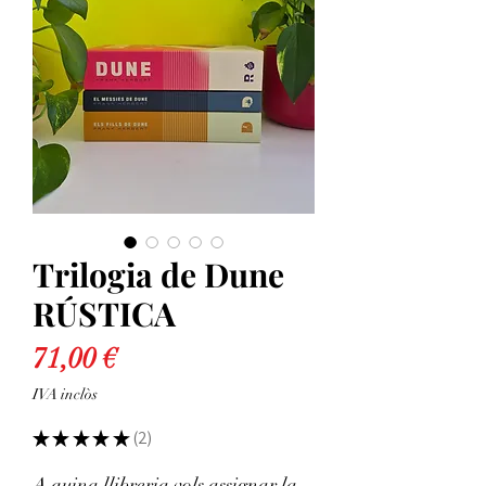
Trilogia de Dune
RÚSTICA
Price
71,00 €
IVA inclòs
★
★
★
★
★
2
2
A quina llibreria vols assignar la