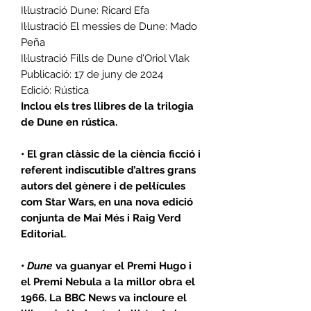
Il·lustració Dune: Ricard Efa
Il·lustració El messies de Dune: Mado
Peña
Il·lustració Fills de Dune d'Oriol Vlak
Publicació: 17 de juny de 2024
Edició: Rústica
Inclou els tres llibres de la trilogia
de Dune en rústica.
• El gran clàssic de la ciència ficció i
referent indiscutible d’altres grans
autors del gènere i de pel·lícules
com Star Wars, en una nova edició
conjunta de Mai Més i Raig Verd
Editorial.
•
Dune
va guanyar el Premi Hugo i
el Premi Nebula a la millor obra el
1966. La BBC News va incloure el