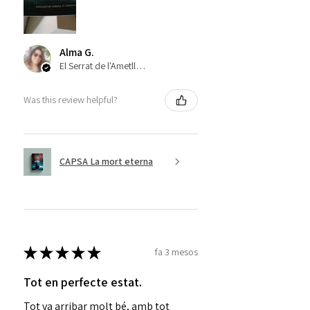
Alma G.
El Serrat de l'Ametlla, ES-CT
Was this review helpful?
CAPSA La mort eterna
★
★
★
★
★
fa 3 mesos
Tot en perfecte estat.
Tot va arribar molt bé, amb tot