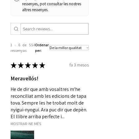
ressenyes, pot consultar les nostres
altres ressenyes.
1 - 6 de 554
Ordenar
ressenyas
per:
★
★
★
★
★
fa 3 mesos
Meravellós!
He de dir que amb vosaltres m'he
reconciliat amb les edicions de tapa
tova. Sempre les he trobat molt de
nyigui-nyogui. Ara puc dir que depèn.
El llibre arriba perfecte i...
MOSTRAR-NE MÉS