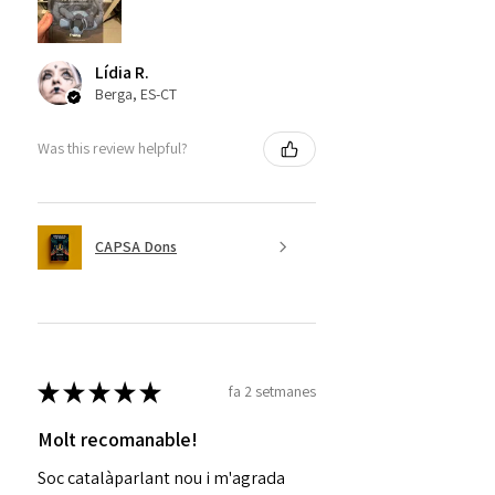
Lídia R.
Berga, ES-CT
Was this review helpful?
CAPSA Dons
★
★
★
★
★
fa 2 setmanes
Molt recomanable!
Soc catalàparlant nou i m'agrada