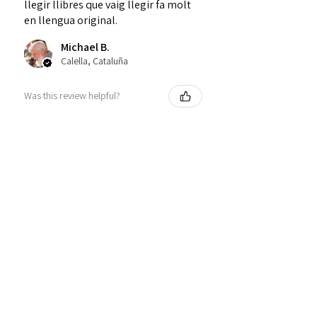
llegir llibres que vaig llegir fa molt
en llengua original.
Michael B.
Calella, Cataluña
Was this review helpful?
La fi de la infància
★
★
★
★
★
fa 2 setmanes
Definitivament recomanat!
Molt ben documentat, em va fer