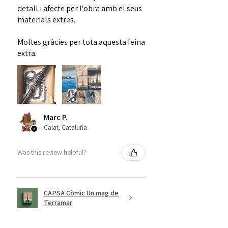
detall i afecte per l'obra amb el seus
materials extres.
Moltes gràcies per tota aquesta feina
extra.
Marc P.
Calaf, Cataluña
Was this review helpful?
CAPSA Còmic Un mag de
Terramar