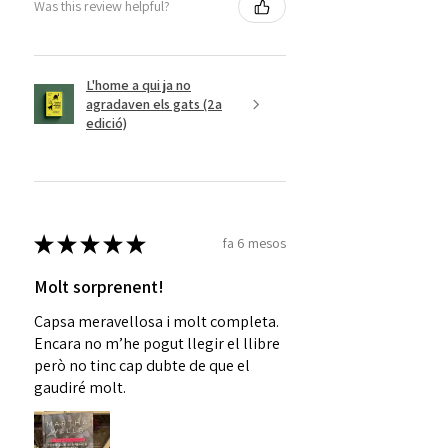
Was this review helpful?
L'home a qui ja no
agradaven els gats (2a
edició)
★
★
★
★
★
fa 6 mesos
Molt sorprenent!
Capsa meravellosa i molt completa.
Encara no m’he pogut llegir el llibre
però no tinc cap dubte de que el
gaudiré molt.