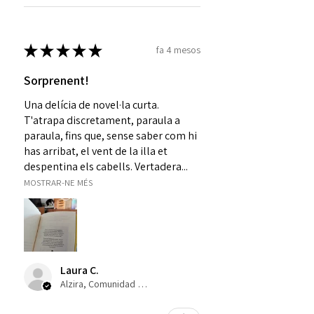
★
★
★
★
★
fa 4 mesos
Sorprenent!
Una delícia de novel·la curta.
T'atrapa discretament, paraula a
paraula, fins que, sense saber com hi
has arribat, el vent de la illa et
despentina els cabells. Vertadera...
MOSTRAR-NE MÉS
Laura C.
Alzira, Comunidad Valenciana