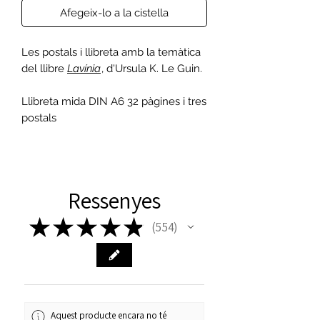
Afegeix-lo a la cistella
Les postals i llibreta amb la temàtica
del llibre
Lavínia
, d'Ursula K. Le Guin.
Llibreta mida DIN A6 32 pàgines i tres
postals
Ressenyes
★
★
★
★
★
554
554
Aquest producte encara no té