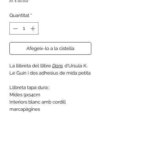
IVA inclòs
Quantitat
*
Afegeix-lo a la cistella
La llibreta del llibre
Dons
d'Ursula K.
Le Guin i dos adhesius de mida petita
Llibreta tapa dura::
Mides 9x14cm
Interiors blanc amb cordill
marcapàgines