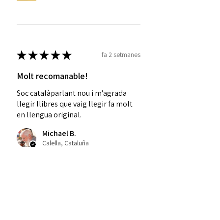
★
★
★
★
★
fa 2 setmanes
Molt recomanable!
Soc catalàparlant nou i m'agrada
llegir llibres que vaig llegir fa molt
en llengua original.
Michael B.
Calella, Cataluña
Was this review helpful?
La fi de la infància