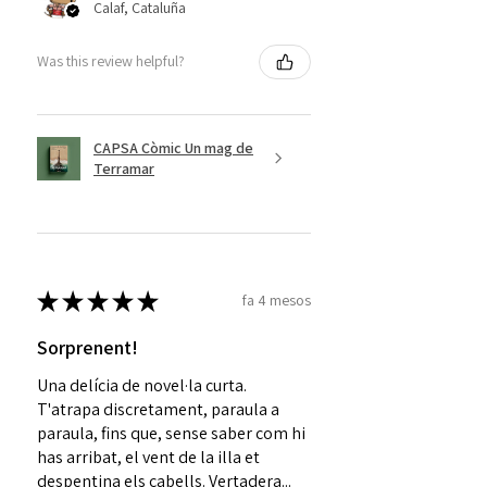
Calaf, Cataluña
Was this review helpful?
CAPSA Còmic Un mag de
Terramar
★
★
★
★
★
fa 4 mesos
Sorprenent!
Una delícia de novel·la curta.
T'atrapa discretament, paraula a
paraula, fins que, sense saber com hi
has arribat, el vent de la illa et
despentina els cabells. Vertadera...