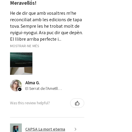
Meravellós!
He de dir que amb vosaltres m'he
reconciliat amb les edicions de tapa
tova. Sempre les he trobat molt de
nyigui-nyogui. Ara puc dir que depèn.
El llibre arriba perfecte i...
MOSTRAR-NE MÉS
Alma G.
El Serrat de l'Ametlla, ES-CT
Was this review helpful?
CAPSA La mort eterna