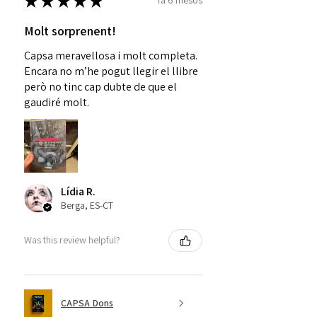
★
★
★
★
★
fa 6 mesos
Molt sorprenent!
Capsa meravellosa i molt completa.
Encara no m’he pogut llegir el llibre
però no tinc cap dubte de que el
gaudiré molt.
Lídia R.
Berga, ES-CT
Was this review helpful?
CAPSA Dons