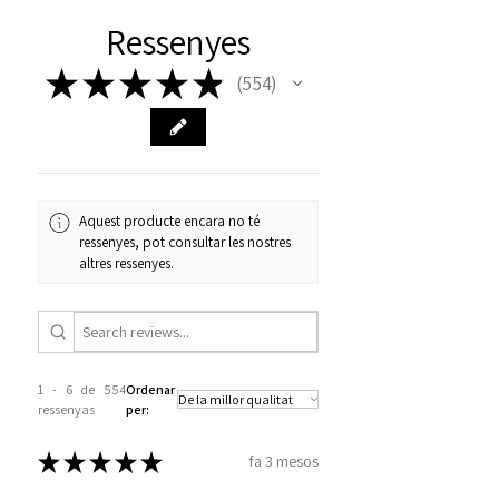
Ressenyes
★
★
★
★
★
554
554
Aquest producte encara no té
ressenyes, pot consultar les nostres
altres ressenyes.
1 - 6 de 554
Ordenar
ressenyas
per:
★
★
★
★
★
fa 3 mesos