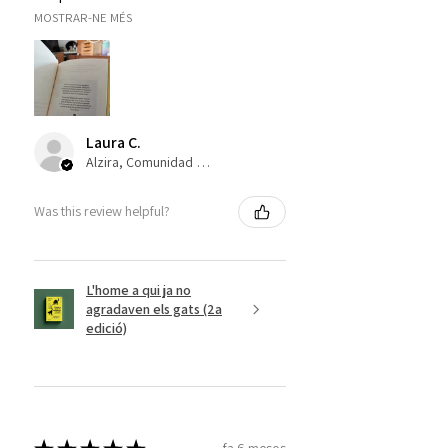
MOSTRAR-NE MÉS
Laura C.
Alzira, Comunidad Valenciana
Was this review helpful?
L'home a qui ja no
agradaven els gats (2a
edició)