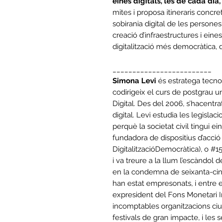
eines digitals, les de cada dia
mites i proposa itineraris concret
sobirania digital de les persones,
creació d’infraestructures i eine
digitalització més democràtica, d
_________________________
Simona Levi
és estratega tecnop
codirigeix el curs de postgrau uni
Digital. Des del 2006, s’hacentrat
digital. Levi estudia les legislaci
perquè la societat civil tingui ei
fundadora de dispositius d’acció
DigitalitzacióDemocràtica), o #
i va treure a la llum l’escàndol
en la condemna de seixanta-cinc
han estat empresonats, i entre e
expresident del Fons Monetari I
incomptables organitzacions ciut
festivals de gran impacte, i les