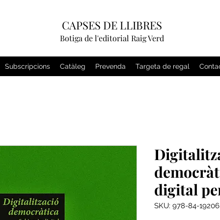
CAPSES DE LLIBRES
Botiga de l'editorial Raig Verd
Subscripcions
Catàleg
Prevenda
Targeta de regal
Conta
Digitalitz
democràti
digital pe
SKU: 978-84-19206