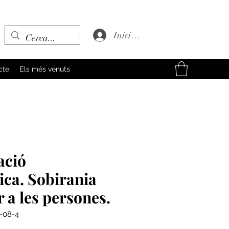
Inicia la sessió
cte
Els més venuts
ació
ca. Sobirania
r a les persones.
-08-4