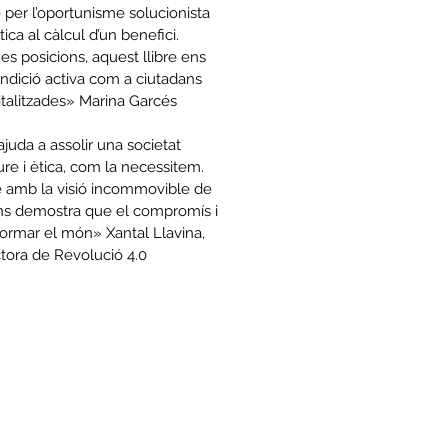
 per l’oportunisme solucionista
tica al càlcul d’un benefici.
s posicions, aquest llibre ens
ondició activa com a ciutadans
gitalitzades» Marina Garcés
ajuda a assolir una societat
iure i ètica, com la necessitem.
le amb la visió incommovible de
ns demostra que el compromís i
formar el món» Xantal Llavina,
ctora de Revolució 4.0