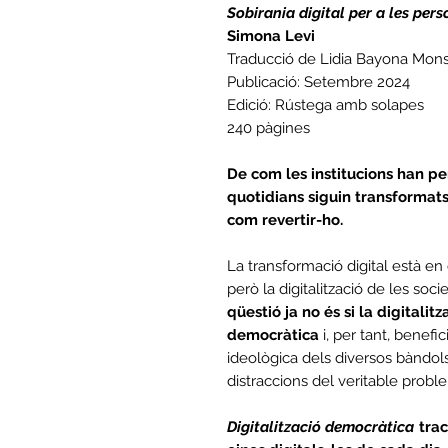
Sobirania digital per a les per
Simona Levi
Traducció de Lidia Bayona Mon
Publicació: Setembre 2024
Edició: Rústega amb solapes
240 pàgines
De com les institucions han pe
quotidians siguin transformats e
com revertir-ho.
La transformació digital està en 
però la digitalització de les soci
qüestió ja no és si la digitalitz
democràtica
i, per tant, benefic
ideològica dels diversos bàndols
distraccions del veritable problem
Digitalització democràtica
trac