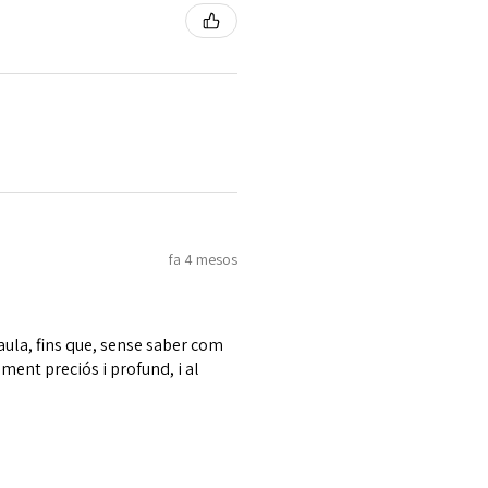
fa 4 mesos
aula, fins que, sense saber com
ament preciós i profund, i al