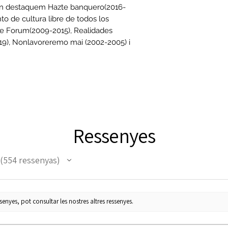
 En destaquem Hazte banquero(2016-
to de cultura libre de todos los
re Forum(2009-2015), Realidades
9), Nonlavoreremo mai (2002-2005) i
Ressenyes
554
ressenyas
554
enyes, pot consultar les nostres altres ressenyes.