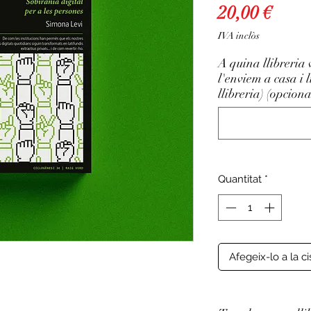
Price
20,00 €
IVA inclòs
A quina llibreria 
l'enviem a casa i 
llibreria) (opciona
Quantitat
*
Afegeix-lo a la ci