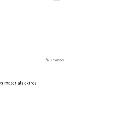
fa 3 mesos
us materials extres.