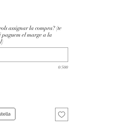
vols assignar la compra? (te
li paguem el marge a la
l)
0/500
stella