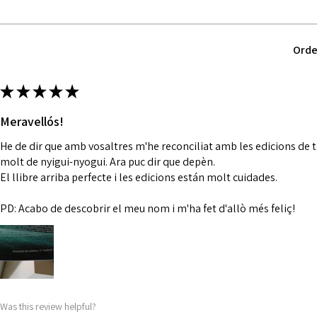
Orde
★
★
★
★
★
Meravellós!
He de dir que amb vosaltres m'he reconciliat amb les edicions de 
molt de nyigui-nyogui. Ara puc dir que depèn.
El llibre arriba perfecte i les edicions están molt cuidades.
PD: Acabo de descobrir el meu nom i m'ha fet d'allò més feliç!
Was this review helpful?