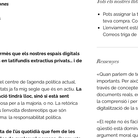
Tots els nostres lli
sones
Pots assignar la 
s
teva compra. Co
L’enviament est
Correos triga de 
rmès que els nostres espais digitals
n latifundis extractius privats... i de
Ressenyes
«Quan parlem de te
importants. Per això
el centre de l’agenda política actual,
través de conceptes
etats ja fa mig segle que és en actiu.
La
documents reals, e
ació tindrà lloc, sinó si està sent
la comprensió i per
iosa per a la majoria, o no. La retòrica
digitalització de la
 l’envolta d’estereotips que són
a: la responsabilitat política.
«El repte no és fàc
qüestió està domina
ta de l’ús quotidià que fem de les
argument moral que