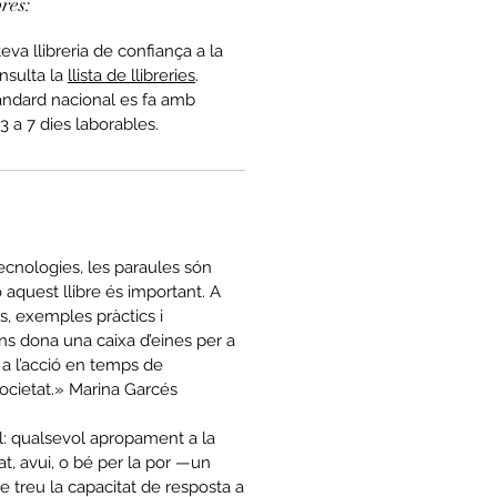
bres:
teva llibreria de confiança a la
nsulta la
llista de llibreries
.
àndard nacional es fa amb
3 a 7 dies laborables.
cnologies, les paraules són
 aquest llibre és important. A
, exemples pràctics i
ns dona una caixa d’eines per a
 a l’acció en temps de
 societat.» Marina Garcés
il: qualsevol apropament a la
t, avui, o bé per la por —un
 treu la capacitat de resposta a