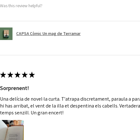
Was this review helpful?
CAPSA Còmic Un mag de Terramar
★
★
★
★
★
Sorprenent!
Una delícia de novel·la curta. T'atrapa discretament, paraula a par
hi has arribat, el vent de la illa et despentina els cabells. Vertader
temps senzill. Un gran encert!