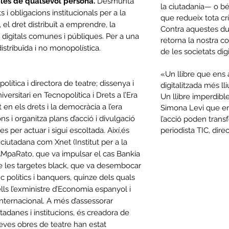
, les de qualsevol persona.
Desmunta
la ciutadania— o bé
s i obligacions institucionals per a la
que redueix tota crí
 el dret distribuït a emprendre, la
Contra aquestes due
s digitals comunes i públiques. Per a una
retorna la nostra c
istribuïda i no monopolística.
de les societats di
«Un llibre que ens 
olítica i directora de teatre; dissenya i
digitalitzada més ll
versitari en Tecnopolítica i Drets a l’Era
Un llibre imperdib
 en els drets i la democràcia a l’era
Simona Levi que e
ons i organitza plans d’acció i divulgació
l’acció poden trans
nes per actuar i sigui escoltada. Així,és
periodista TIC, dire
 ciutadana com Xnet (Institut per a la
15MpaRato, que va impulsar el cas Bankia
 de les targetes black, que va desembocar
 polítics i banquers, quinze dels quals
lls l’exministre d’Economia espanyol i
nternacional. A més d’assessorar
adanes i institucions, és creadora de
 seves obres de teatre han estat