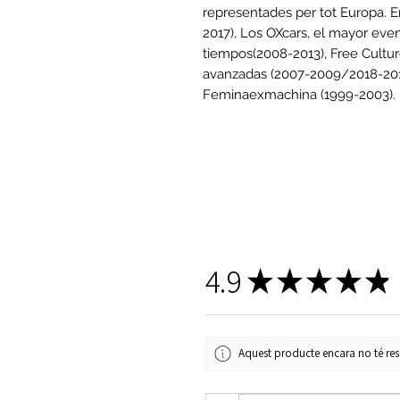
representades per tot Europa.
2017), Los OXcars, el mayor even
tiempos(2008-2013), Free Cultu
avanzadas (2007-2009/2018-201
Feminaexmachina (1999-2003).
4.9
★
★
★
★
★
Aquest producte encara no té ress