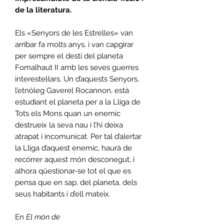
de la literatura.
Els «Senyors de les Estrelles» van
arribar fa molts anys, i van capgirar
per sempre el destí del planeta
Fomalhaut II amb les seves guerres
interestel·lars. Un d’aquests Senyors,
l’etnòleg Gaverel Rocannon, està
estudiant el planeta per a la Lliga de
Tots els Mons quan un enemic
destrueix la seva nau i l’hi deixa
atrapat i incomunicat. Per tal d’alertar
la Lliga d’aquest enemic, haurà de
recórrer aquest món desconegut, i
alhora qüestionar-se tot el que es
pensa que en sap, del planeta, dels
seus habitants i d’ell mateix.
En
El món de