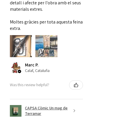
altra.»
detall i afecte per l'obra amb el seus
Jo Walton,
Reactor
materials extres.
«
Publicada el 1967
, aquesta novel·la,
Moltes gràcies per tota aquesta feina
amb la qual l’autora tanca la trilogia
extra.
Hainish,
és d’extraordinària
actualitat
.»
El Quadern d'El País
Marc P.
Calaf, Cataluña
Was this review helpful?
CAPSA Còmic Un mag de
Terramar