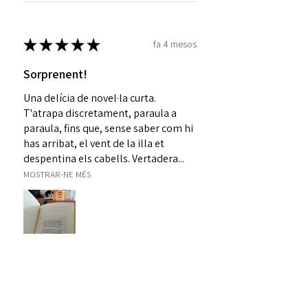
★
★
★
★
★
fa 4 mesos
Sorprenent!
Una delícia de novel·la curta.
T'atrapa discretament, paraula a
paraula, fins que, sense saber com hi
has arribat, el vent de la illa et
despentina els cabells. Vertadera...
MOSTRAR-NE MÉS
Laura C.
Alzira, Comunidad Valenciana
Was this review helpful?