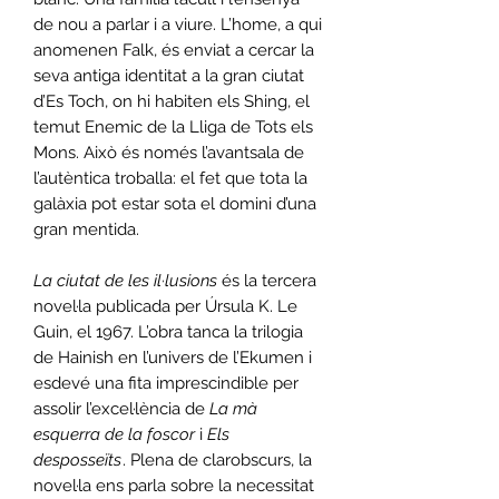
de nou a parlar i a viure. L’home, a qui
anomenen Falk, és enviat a cercar la
seva antiga identitat a la gran ciutat
d’Es Toch, on hi habiten els Shing, el
temut Enemic de la Lliga de Tots els
Mons. Això és només l’avantsala de
l’autèntica troballa: el fet que tota la
galàxia pot estar sota el domini d’una
gran mentida.
La ciutat de les il·lusions
és la tercera
novel·la publicada per Úrsula K. Le
Guin, el 1967. L’obra tanca la trilogia
de Hainish en l’univers de l’Ekumen i
esdevé una fita imprescindible per
assolir l’excel·lència de
La mà
esquerra de la foscor
i
Els
desposseïts
. Plena de clarobscurs, la
novel·la ens parla sobre la necessitat