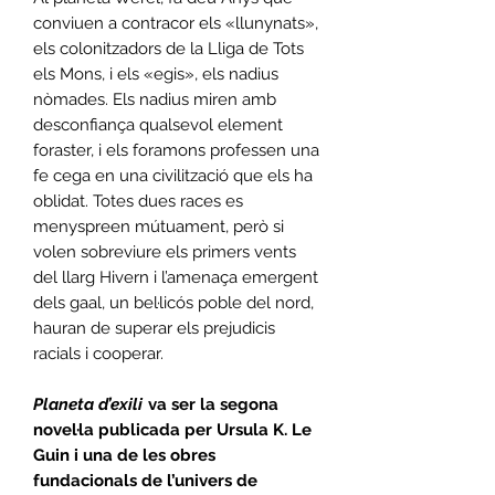
conviuen a contracor els «llunynats»,
els colonitzadors de la Lliga de Tots
els Mons, i els «egis», els nadius
nòmades. Els nadius miren amb
desconfiança qualsevol element
foraster, i els foramons professen una
fe cega en una civilització que els ha
oblidat. Totes dues races es
menyspreen mútuament, però si
volen sobreviure els primers vents
del llarg Hivern i l’amenaça emergent
dels gaal, un bel·licós poble del nord,
hauran de superar els prejudicis
racials i cooperar.
Planeta d’exili
va ser la segona
novel·la publicada per Ursula K. Le
Guin i una de les obres
fundacionals de l’univers de