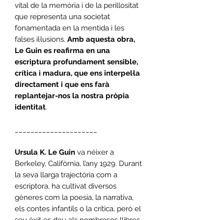
vital de la memòria i de la perillositat
que representa una societat
fonamentada en la mentida i les
falses il·lusions.
Amb aquesta obra,
Le Guin es reafirma en una
escriptura profundament sensible,
crítica i madura, que ens interpel·la
directament i que ens farà
replantejar-nos la nostra pròpia
identitat
.
_____________________
Ursula K. Le Guin
va néixer a
Berkeley, Califòrnia, l’any 1929. Durant
la seva llarga trajectòria com a
escriptora, ha cultivat diversos
gèneres com la poesia, la narrativa,
els contes infantils o la crítica, però el
seu èxit es deu als nombrosos llibres