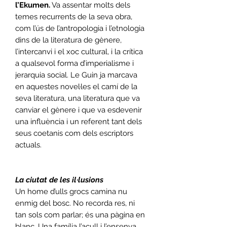
l’Ekumen.
Va assentar molts dels
temes recurrents de la seva obra,
com l’ús de l’antropologia i l’etnologia
dins de la literatura de gènere,
l’intercanvi i el xoc cultural, i la crítica
a qualsevol forma d’imperialisme i
jerarquia social. Le Guin ja marcava
en aquestes novel·les el camí de la
seva literatura, una literatura que va
canviar el gènere i que va esdevenir
una influència i un referent tant dels
seus coetanis com dels escriptors
actuals.
La ciutat de les il·lusions
Un home d’ulls grocs camina nu
enmig del bosc. No recorda res, ni
tan sols com parlar; és una pàgina en
blanc. Una família l’acull i l’ensenya