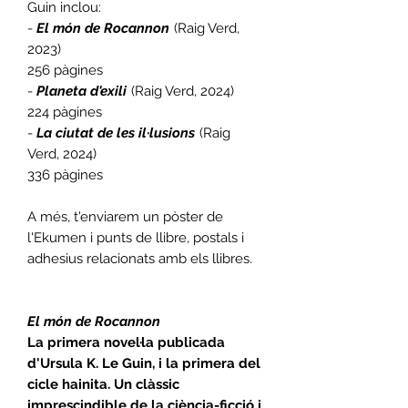
Guin inclou:
-
El món de Rocannon
(Raig Verd,
2023)
256 pàgines
-
Planeta d'exili
(Raig Verd, 2024)
224 pàgines
-
La ciutat de les il·lusions
(Raig
Verd, 2024)
336 pàgines
A més, t'enviarem un pòster de
l'Ekumen i punts de llibre, postals i
adhesius relacionats amb els llibres.
El món de Rocannon
La primera novel·la publicada
d'Ursula K. Le Guin, i la primera del
cicle hainita. Un clàssic
imprescindible de la ciència-ficció i