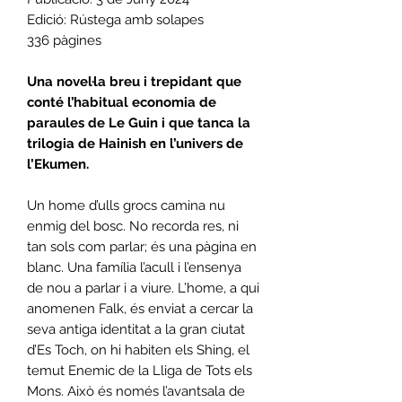
Edició: Rústega amb solapes
336 pàgines
Una novel·la breu i trepidant que
conté l’habitual economia de
paraules de Le Guin i que tanca la
trilogia de Hainish en l’univers de
l’Ekumen.
Un home d’ulls grocs camina nu
enmig del bosc. No recorda res, ni
tan sols com parlar; és una pàgina en
blanc. Una família l’acull i l’ensenya
de nou a parlar i a viure. L’home, a qui
anomenen Falk, és enviat a cercar la
seva antiga identitat a la gran ciutat
d’Es Toch, on hi habiten els Shing, el
temut Enemic de la Lliga de Tots els
Mons. Això és només l’avantsala de