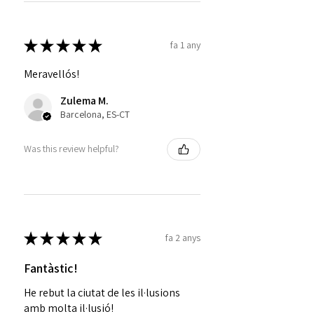
★
★
★
★
★
fa 1 any
Meravellós!
Zulema M.
Barcelona, ES-CT
Was this review helpful?
★
★
★
★
★
fa 2 anys
Fantàstic!
He rebut la ciutat de les il·lusions
amb molta il·lusió!