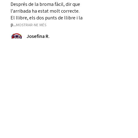
Després de la broma fàcil, dir que
l'arribada ha estat molt correcte.
El llibre, els dos punts de llibre i la
p...
MOSTRAR-NE MÉS
Josefina R.
Banyoles, Cataluña
Was this review helpful?
★
★
★
★
★
fa 2 anys
Molt recomanable!
Una iniciativa molt recomanable!
Contribueix a la tasca de l'editorial
preservant la teva llibreria de