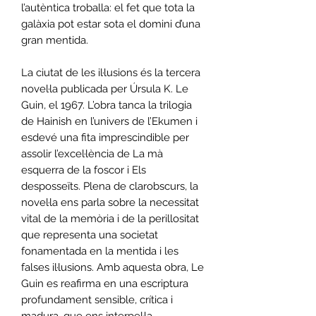
l’autèntica troballa: el fet que tota la
galàxia pot estar sota el domini d’una
gran mentida.
La ciutat de les il·lusions és la tercera
novel·la publicada per Úrsula K. Le
Guin, el 1967. L’obra tanca la trilogia
de Hainish en l’univers de l’Ekumen i
esdevé una fita imprescindible per
assolir l’excel·lència de La mà
esquerra de la foscor i Els
desposseïts. Plena de clarobscurs, la
novel·la ens parla sobre la necessitat
vital de la memòria i de la perillositat
que representa una societat
fonamentada en la mentida i les
falses il·lusions. Amb aquesta obra, Le
Guin es reafirma en una escriptura
profundament sensible, crítica i
madura, que ens interpel·la