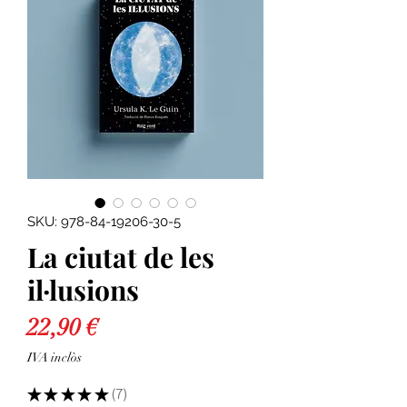
SKU: 978-84-19206-30-5
La ciutat de les
il·lusions
Price
22,90 €
IVA inclòs
★
★
★
★
★
7
7