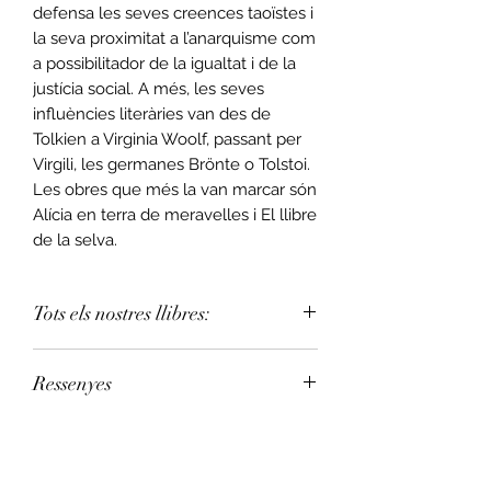
defensa les seves creences taoïstes i
la seva proximitat a l’anarquisme com
a possibilitador de la igualtat i de la
justícia social. A més, les seves
influències literàries van des de
Tolkien a Virginia Woolf, passant per
Virgili, les germanes Brönte o Tolstoi.
Les obres que més la van marcar són
Alícia en terra de meravelles i El llibre
de la selva.
Tots els nostres llibres:
Pots assignar la teva llibreria de
Ressenyes
confiança a la teva compra.
Consulta la llista de llibreries
.
«La ciutat de les il·lusions
tracta la
L’enviament estàndard nacional es
il·lusió, el mite, les mentides i la
fa amb Correos triga de 3 a 7 dies
veritat
. És una clàssica història sobre
laborables.