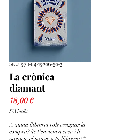
SKU: 978-84-19206-50-3
La crònica
diamant
Price
18,00 €
IVA inclòs
A quina llibreria vols assignar la
compra? (te l'enviem a casa i li
paguem el marge a la llibreria)
*