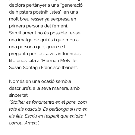
deplora pertànyer a una “generació
de hipsters postnihilistes”; en una
molt breu ressenya s’expresa en
primera persona del femení.
Senzillament no és possible fer-se
una imatge de qui és i què mou a
una persona que, quan se li
pregunta per les seves influències
literàries, cita a “Herman Melville,
Susan Sontag i Francisco Ibáñez”.
Només en una ocasió sembla
descriure’s, a la seva manera, amb
sinceritat:
“Stalker es fonamenta en el pare, com
tots els nascuts. Es perllonga si i no en
els fills. Escriu en l’esperit que enlaira i
corrou. Amen.”.