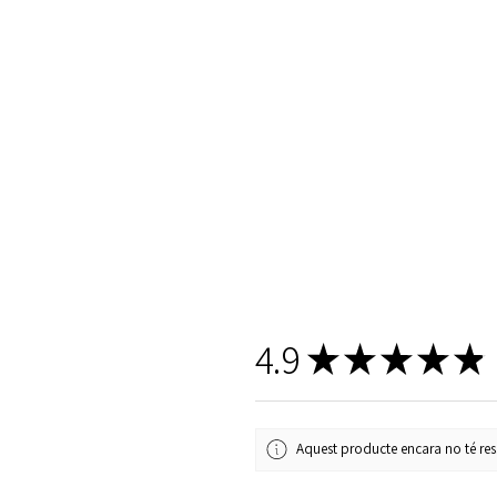
4.9
★
★
★
★
★
Aquest producte encara no té ress