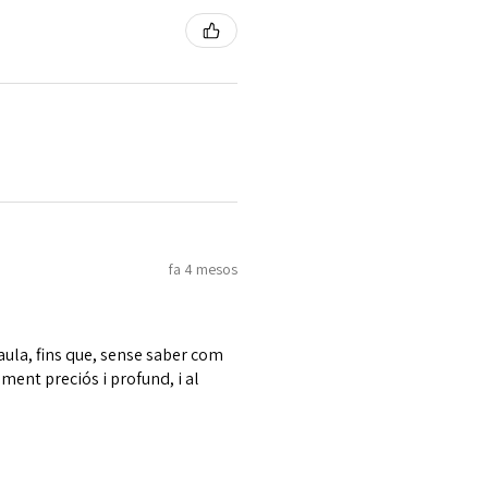
fa 4 mesos
aula, fins que, sense saber com
ament preciós i profund, i al