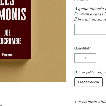
A quina llibreria 
l'enviem a casa i 
llibreria) (opciona
Quantitat
*
Data de publicació pre
Precomanda
Tots els nostres lli
dal