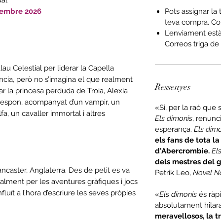
embre 2026
Pots assignar la 
teva compra. Co
L’enviament est
Correos triga de 
au Celestial per liderar la Capella
cia, però no s’imagina el que realment
Ressenyes
ar la princesa perduda de Troia, Alexia
rrespon, acompanyat d’un vampir, un
«Si, per la raó que 
a, un cavaller immortal i altres
Els dimonis
, renunc
esperança.
Els dim
els fans de tota la
d'Abercrombie.
El
dels mestres del g
ncaster, Anglaterra. Des de petit es va
Petrik Leo,
Novel N
ialment per les aventures gràfiques i jocs
nfluït a l’hora d’escriure les seves pròpies
«
Els dimonis
és ràpi
absolutament hilar
meravellosos, la t