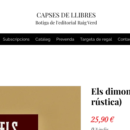
CAPSES DE LLIBRES
Botiga de l'editorial Raig Verd
Subscripcions
Catàleg
Prevenda
Targeta de regal
Conta
Els dimon
rústica)
Price
25,90 €
IVA inclòs