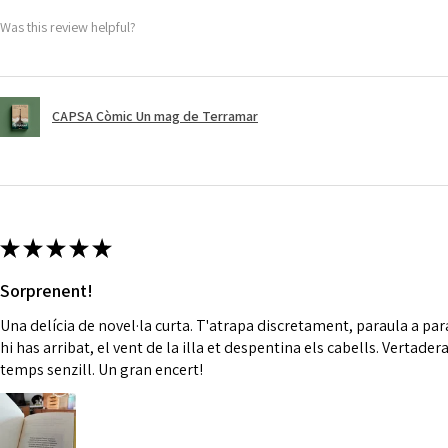
Was this review helpful?
CAPSA Còmic Un mag de Terramar
★
★
★
★
★
Sorprenent!
Una delícia de novel·la curta. T'atrapa discretament, paraula a par
hi has arribat, el vent de la illa et despentina els cabells. Vertader
temps senzill. Un gran encert!