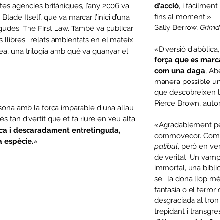
es agències britàniques, l’any 2006 va
d’acció
, i fàcilmen
fins al moment.»
 Blade Itself, que va marcar l’inici d’una
Sally Berrow,
Grimd
gudes: The First Law. També va publicar
s llibres i relats ambientats en el mateix
«Diversió diabòlica
a, una trilogia amb què va guanyar el
força que és marca
com una daga
, Ab
manera possible un
que descobreixen l
Pierce Brown, auto
sona amb la força imparable d'una allau
és tan divertit que et fa riure en veu alta.
«Agradablement pe
ica i descaradament entretinguda,
commovedor. Com [l
a espècie.
»
patíbul
, però en ve
de veritat. Un vampir
immortal, una bibli
se i la dona llop més
fantasia o el terror
desgraciada al tron
trepidant i transgre