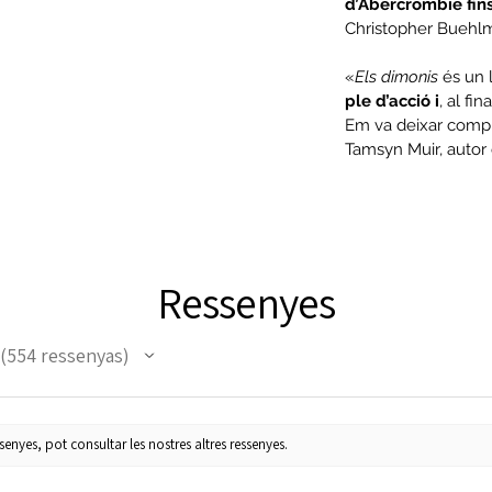
d’Abercrombie fin
Christopher Buehl
«
Els dimonis
és un 
ple d’acció i
, al fin
Em va deixar comp
Tamsyn Muir, autor
Ressenyes
554
ressenyas
554
enyes, pot consultar les nostres altres ressenyes.