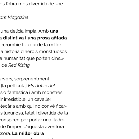
t és l’obra més divertida de Joe
ark Magazine
, una delícia impia. Amb
una
 distintiva i una prosa afilada
ercrombie teixeix de la millor
a història d'herois monstruosos
a humanitat que porten dins.»
r de
Red Rising
rvers, sorprenentment
a pel·lícula]
Els dotze del
rsió fantàstica i amb monstres
 irresistible, un cavaller
otecària amb qui no convé ficar-
 luxuriosa, letal i divertida de la
 conspiren per portar una lladre
 de l’imperi d’aquesta aventura
ssora.
La millor obra