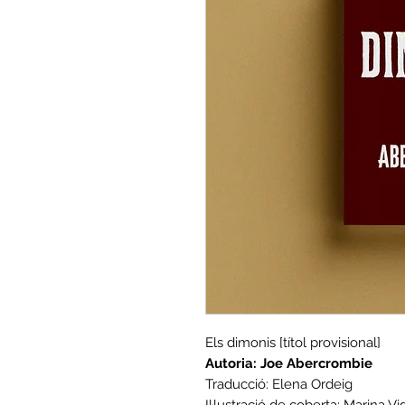
Els dimonis
[títol provisional]
Autoria: Joe Abercrombie
Traducció: Elena Ordeig
Il·lustració de coberta: Marina Vi