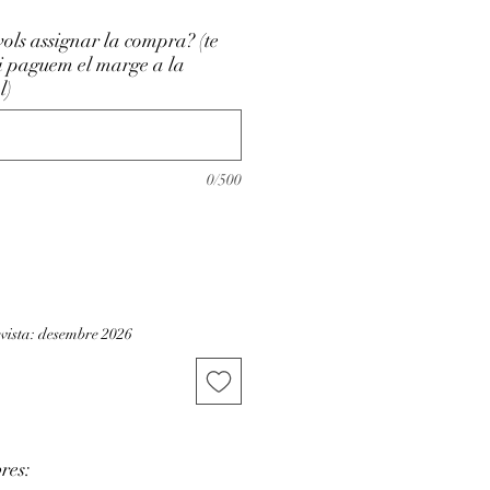
vols assignar la compra? (te
li paguem el marge a la
l)
0/500
vista: desembre 2026
bres: