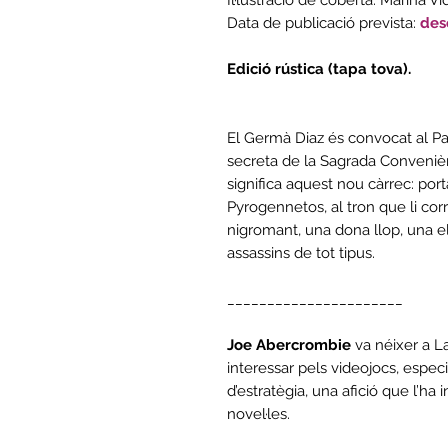
Data de publicació prevista:
des
Edició rústica (tapa tova).
El Germà Diaz és convocat al Pal
secreta de la Sagrada Convenièn
significa aquest nou càrrec: port
Pyrogennetos, al tron que li co
nigromant, una dona llop, una elf
assassins de tot tipus.
______________________
Joe Abercrombie
va néixer a La
interessar pels videojocs, espec
d’estratègia, una afició que l’ha i
novel·les.