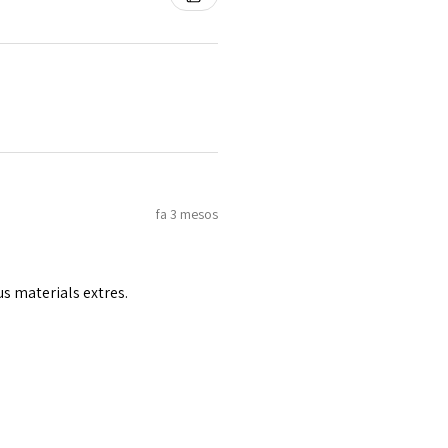
fa 3 mesos
us materials extres.