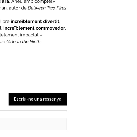
s ara
. Aneu amb compte!»
man, autor de
Between Two Fires
llibre
increïblement divertit,
al,
increïblement commovedor
.
letament impactat.»
 de
Gideon the Ninth
Escriu-ne una ressenya