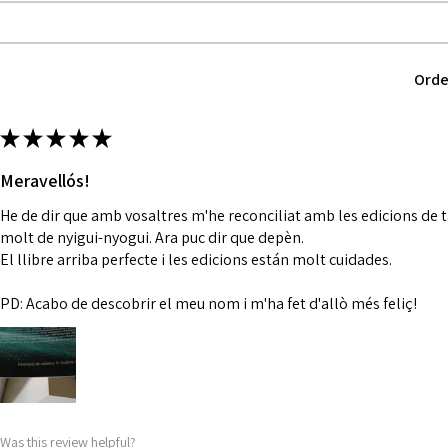
Orde
★
★
★
★
★
Meravellós!
He de dir que amb vosaltres m'he reconciliat amb les edicions de 
molt de nyigui-nyogui. Ara puc dir que depèn.
El llibre arriba perfecte i les edicions están molt cuidades.
PD: Acabo de descobrir el meu nom i m'ha fet d'allò més feliç!
Was this review helpful?