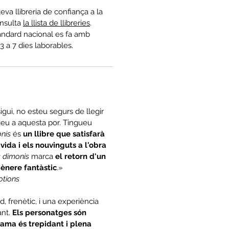
teva llibreria de confiança a la
nsulta
la llista de llibreries
.
àndard nacional es fa amb
3 a 7 dies laborables.
sigui, no esteu segurs de llegir
ieu a aquesta por. Tingueu
onis
és
un llibre que satisfarà
 vida i els nouvinguts a l'obra
s dimonis
marca
el retorn d'un
ènere fantàstic
.»
otions
d, frenètic, i una experiència
ant.
Els personatges són
rama és trepidant i plena