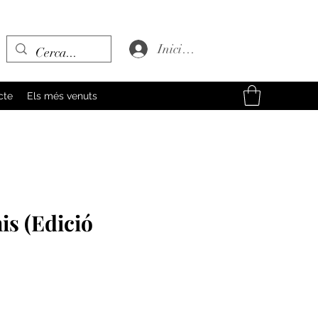
Inicia la sessió
cte
Els més venuts
is (Edició