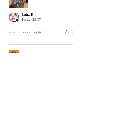
Lídia R.
Berga, ES-CT
Was this review helpful?
CAPSA Dons
★
★
★
★
★
fa 2 setmanes
Molt recomanable!
Soc catalàparlant nou i m'agrada
llegir llibres que vaig llegir fa molt