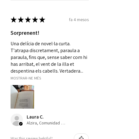
★
★
★
★
★
fa 4 mesos
Sorprenent!
Una delícia de novel·la curta.
T'atrapa discretament, paraula a
paraula, fins que, sense saber com hi
has arribat, el vent de la illa et
despentina els cabells. Vertadera...
MOSTRAR-NE MÉS
Laura C.
Alzira, Comunidad Valenciana
Was this review helpful?