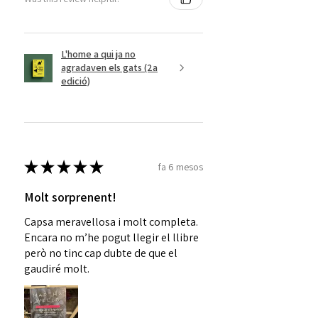
L'home a qui ja no
agradaven els gats (2a
edició)
★
★
★
★
★
fa 6 mesos
Molt sorprenent!
Capsa meravellosa i molt completa.
Encara no m’he pogut llegir el llibre
però no tinc cap dubte de que el
gaudiré molt.