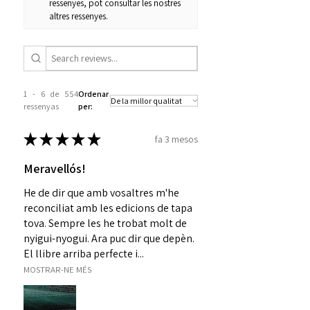
ressenyes, pot consultar les nostres
altres ressenyes.
1 - 6 de 554
Ordenar
ressenyas
per:
★
★
★
★
★
fa 3 mesos
Meravellós!
He de dir que amb vosaltres m'he
reconciliat amb les edicions de tapa
tova. Sempre les he trobat molt de
nyigui-nyogui. Ara puc dir que depèn.
El llibre arriba perfecte i...
MOSTRAR-NE MÉS