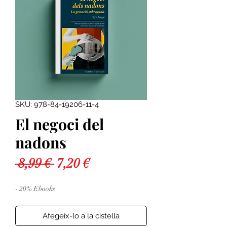
SKU: 978-84-19206-11-4
El negoci del
nadons
Preu
Preu
 8,99 € 
7,20 €
normal
d'oferta
- 20% Ebooks
Afegeix-lo a la cistella