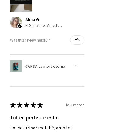
Alma G.
El Serrat de l'Ametlla, ES-CT
Was this review helpful?
CAPSA La mort eterna
★
★
★
★
★
fa 3 mesos
Tot en perfecte estat.
Tot va arribar molt bé, amb tot