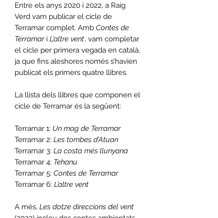
Entre els anys 2020 i 2022, a Raig
Verd vam publicar el cicle de
Terramar complet. Amb
Contes de
Terramar
i
L’altre vent
, vam completar
el cicle per primera vegada en català,
ja que fins aleshores només s’havien
publicat els primers quatre llibres.
La llista dels llibres que componen el
cicle de Terramar és la següent:
Terramar 1:
Un mag de Terramar
Terramar 2:
Les tombes d’Atuan
Terramar 3:
La costa més llunyana
Terramar 4:
Tehanu
Terramar 5:
Contes de Terramar
Terramar 6:
L’altre vent
A més,
Les dotze direccions del vent
(2023) inclou dos contes ambientats