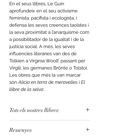
En el seus llibres, Le Guin
aprofundeix en el seu activisme
feminista, pacifista i ecologista, i
defensa les seves creences taoïstes i
la seva proximitat a l’anarquisme com
a possibilitador de la igualtat i de la
justícia social. A més, les seves
influències literàries van des de
Tolkien a Virginia Woolf, passant per
Virgili, les germanes Brönte o Tolstoi.
Les obres que més la van marcar
són
Alícia en terra de meravelles
i
El
llibre de la selva
.
Tots els nostres llibres:
Pots assignar la teva llibreria de
Ressenyes
confiança a la teva
compra. Consulta la
llista de