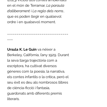
en el món de Terramar,
La paraula
d’alliberament
i
La regla dels noms
,
que es poden llegir en qualsevol
ordre i en qualsevol moment.
________________________________
___
Ursula K. Le Guin
va néixer a
Berkeley, Califòrnia, l’any 1929. Durant
la seva llarga trajectòria com a
escriptora, ha cultivat diversos
gèneres com la poesia, la narrativa,
els contes infantils o la crítica, però el
seu èxit es deu als nombrosos llibres
de ciència-ficció i fantasia,
guardonats amb diferents premis
literaris.