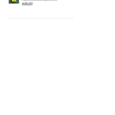
edició)
★
★
★
★
★
fa 6 mesos
Molt sorprenent!
Capsa meravellosa i molt completa.
Encara no m’he pogut llegir el llibre
però no tinc cap dubte de que el
gaudiré molt.
Lídia R.
Berga, ES-CT