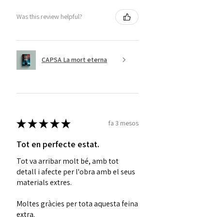
després de ser escrita
,
Was this review helpful?
absolutament recomanable per a
lectors de totes les edats. Una gran
obra de la literatura de tots els
gèneres.»
CAPSA La mort eterna
Raül Maigí,
Les Rades Grises
★
★
★
★
★
fa 3 mesos
Tot en perfecte estat.
Tot va arribar molt bé, amb tot
detall i afecte per l'obra amb el seus
materials extres.
Moltes gràcies per tota aquesta feina
extra.