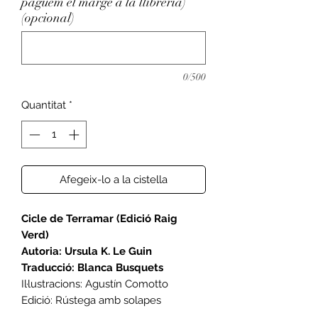
paguem el marge a la llibreria)
(opcional)
0/500
Quantitat
*
Afegeix-lo a la cistella
Cicle de Terramar (Edició Raig
Verd)
Autoria: Ursula K. Le Guin
Traducció: Blanca Busquets
Il·lustracions: Agustín Comotto
Edició: Rústega amb solapes