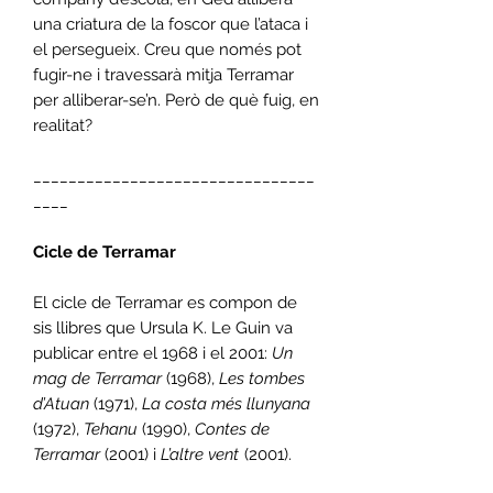
una criatura de la foscor que l’ataca i
el persegueix. Creu que només pot
fugir-ne i travessarà mitja Terramar
per alliberar-se’n. Però de què fuig, en
realitat?
________________________________
____
Cicle de Terramar
El cicle de Terramar es compon de
sis llibres que Ursula K. Le Guin va
publicar entre el 1968 i el 2001:
Un
mag de Terramar
(1968),
Les tombes
d’Atuan
(1971),
La costa més llunyana
(1972),
Tehanu
(1990),
Contes de
Terramar
(2001) i
L’altre vent
(2001).