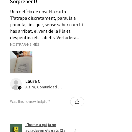
Sorprenent!
Una delícia de novel·la curta.
T'atrapa discretament, paraula a
paraula, fins que, sense saber com hi
has arribat, el vent de la illa et
despentina els cabells. Vertadera...
MOSTRAR-NE MÉS
Laura C.
Alzira, Comunidad Valenciana
Was this review helpful?
L'home a qui ja no
agradaven els gats (2a