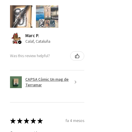
Marc P.
Calaf, Cataluña
Was this review helpful?
CAPSA Còmic Un mag de
Terramar
★
★
★
★
★
fa 4 mesos