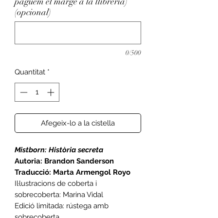
paguem el marge a la llibreria)
(opcional)
0/500
Quantitat
*
Afegeix-lo a la cistella
Mistborn: Història secreta
Autoria: Brandon Sanderson
Traducció: Marta Armengol Royo
Il·lustracions de coberta i
sobrecoberta: Marina Vidal
Edició limitada: rústega amb
sobrecoberta