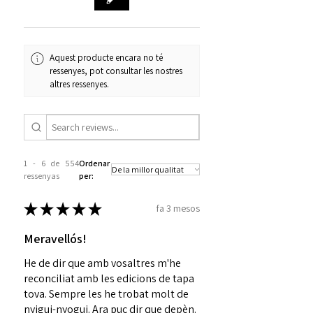
l'eternitat
Trilogia Mistborn: Era 1
Altres llibres i capses de Brandon
Aquest producte encara no té
Sanderson:
ressenyes, pot consultar les nostres
L'ànima de l'emperador
altres ressenyes.
Capsa L'ànima de l'emperador
Elantris
Capsa Elantris
Illes del caliufosc
Capsa Illes del caliufosc
1 - 6 de 554
Ordenar
Rull del mar Maragda
ressenyas
per:
Capsa Rull del mar Maragda
★
★
★
★
★
fa 3 mesos
Meravellós!
He de dir que amb vosaltres m'he
reconciliat amb les edicions de tapa
tova. Sempre les he trobat molt de
nyigui-nyogui. Ara puc dir que depèn.