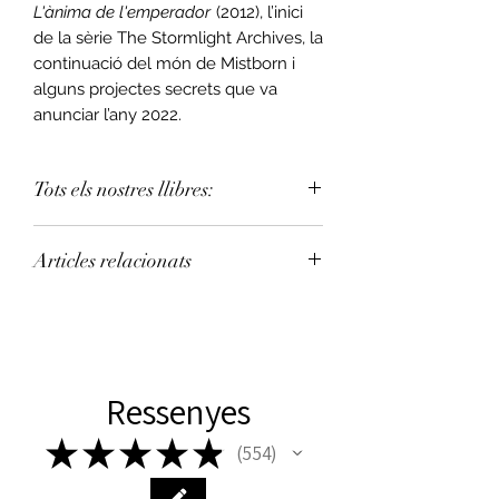
L'ànima de l'emperador
(2012), l’inici
de la sèrie The Stormlight Archives, la
continuació del món de Mistborn i
alguns projectes secrets que va
anunciar l’any 2022.
Tots els nostres llibres:
Pots assignar la teva llibreria de
Articles relacionats
confiança a la teva compra.
Consulta
la llista de llibreries
.
Cicle de Mistborn:
L’enviament estàndard nacional es
Mistborn 1 - Fills de la boira
fa amb Correos triga de 3 a 7 dies
Capsa Mistborn 1 - Fills de la boira
laborables.
Mistborn 2 - El pou de l'Ascensió
Ressenyes
Capsa Mistborn 2 - El pou de
l'Ascensió
★
★
★
★
★
554
Mistborn 3 - L'heroi de l'eternitat
554
Capsa Mistborn 3 - L'heroi de