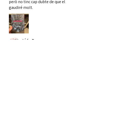
però no tinc cap dubte de que el
gaudiré molt.
Lídia R.
Berga, ES-CT
Was this review helpful?
CAPSA Dons
★
★
★
★
★
fa 2 setmanes