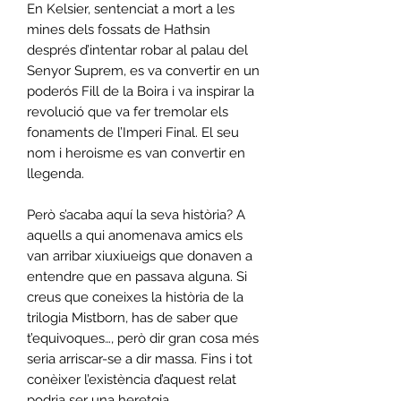
En Kelsier, sentenciat a mort a les
mines dels fossats de Hathsin
després d’intentar robar al palau del
Senyor Suprem, es va convertir en un
poderós Fill de la Boira i va inspirar la
revolució que va fer tremolar els
fonaments de l’Imperi Final. El seu
nom i heroisme es van convertir en
llegenda.
Però s’acaba aquí la seva història? A
aquells a qui anomenava amics els
van arribar xiuxiueigs que donaven a
entendre que en passava alguna. Si
creus que coneixes la història de la
trilogia Mistborn, has de saber que
t’equivoques…, però dir gran cosa més
seria arriscar-se a dir massa. Fins i tot
conèixer l’existència d’aquest relat
podria ser una heretgia.