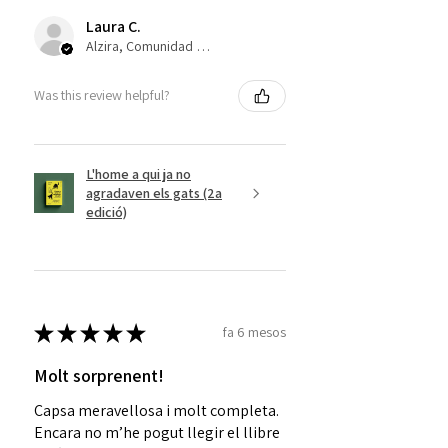
Laura C.
Alzira, Comunidad Valenciana
Was this review helpful?
L'home a qui ja no
agradaven els gats (2a
edició)
★
★
★
★
★
fa 6 mesos
Molt sorprenent!
Capsa meravellosa i molt completa.
Encara no m’he pogut llegir el llibre