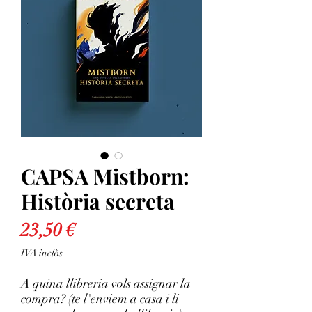
CAPSA Mistborn:
Història secreta
Price
23,50 €
IVA inclòs
A quina llibreria vols assignar la
compra? (te l'enviem a casa i li