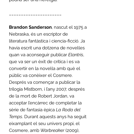
______________________
Brandon Sanderson
, nascut el 1975 a
Nebraska, és un escriptor de
literatura fantàstica i ciencia-ficció. Ja
havia escrit una dotzena de novel·les
quan va aconseguir publicar
Elantris
,
que va ser un èxit de crítica i es va
convertir en la novel·la amb què el
públic va conèixer el Cosmere.
Després va començar a publicar la
trilogia Mistborn, i l’any 2007, després
de la mort de Robert Jordan, va
acceptar l’encàrrec de completar la
sèrie de fantasia èpica
La Roda del
Temps
. Durant aquests anys ha seguit
eixamplant el seu univers propi, el
Cosmere, amb
Warbreaker
(2009),