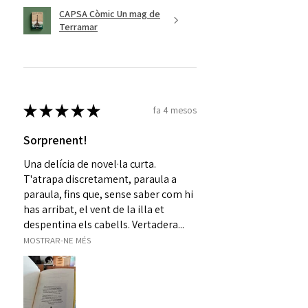
CAPSA Còmic Un mag de
Terramar
★
★
★
★
★
fa 4 mesos
Sorprenent!
Una delícia de novel·la curta.
T'atrapa discretament, paraula a
paraula, fins que, sense saber com hi
has arribat, el vent de la illa et
despentina els cabells. Vertadera...
MOSTRAR-NE MÉS