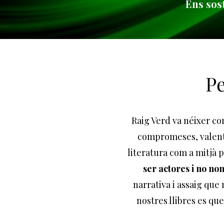
Ens sost
Pe
Raig Verd va néixer com
compromeses, valentes
literatura com a mitjà 
ser actores i no n
narrativa i assaig que
nostres llibres es que