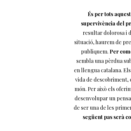
És per tots aquest
supervivència del pr
resultar dolorosa i 
situació, haurem de pr
publiquem.
Per come
sembla una pèrdua subs
en llengua catalana. El
vida de descobriment, d
món. Per això els oferim 
desenvolupar un pensame
de ser una de les prime
següent pas serà com