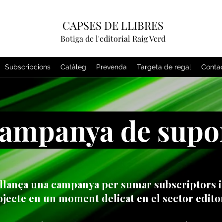
CAPSES DE LLIBRES
Botiga de l'editorial Raig Verd
Subscripcions
Catàleg
Prevenda
Targeta de regal
Conta
mpanya de sup
 llança una campanya per sumar subscriptors i 
jecte en un moment delicat en el sector editor