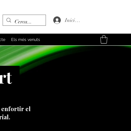
Inicia la sessió
cte
Els més venuts
ort
enfortir el
ial.