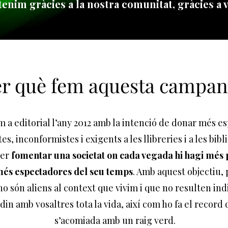
enim gràcies a la nostra comunitat, gràcies a v
r què fem aquesta campa
 a editorial l’any 2012 amb la intenció de donar més esp
, inconformistes i exigents a les llibreries i a les bib
per
fomentar una societat on cada vegada hi hagi més 
omés espectadores del seu temps
. Amb aquest objectiu,
 no són aliens al context que vivim i que no resulten in
din amb vosaltres tota la vida, així com ho fa el record
s’acomiada amb un raig verd.