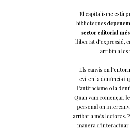
El capitalisme està pr
biblioteques
depenem d
sector editorial mé
llibertat d’expressió, c
arribin a les
Els canvis en l’ento
eviten la denúncia i
l’antiracisme o la denú
Quan vam començar, les 
personal on intercanv
arribar a més lectores. P
manera d’interactuar a 