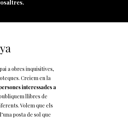
osaltres.
nya
ai a obres inquisitives,
lioteques. Creiem en la
persones interessades a
 publiquem llibres de
diferents. Volem que els
 d’una posta de sol que