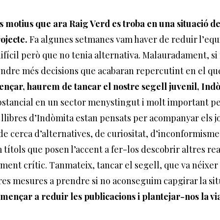
s motius que ara Raig Verd es troba en una situació del
ojecte.
Fa algunes setmanes vam haver de reduir l’equi
difícil però que no tenia alternativa. Malauradament, si
endre més decisions que acabaran repercutint en el q
nçar, haurem de tancar el nostre segell juvenil, Ind
tancial en un sector menystingut i molt important per 
s llibres d’Indòmita estan pensats per acompanyar els 
e cerca d’alternatives, de curiositat, d’inconformisme 
títols que posen l’accent a fer-los descobrir altres reali
nt crític. Tanmateix, tancar el segell, que va néixer a
res mesures a prendre si no aconseguim capgirar la sit
ençar a reduir les publicacions i plantejar-nos la viabi