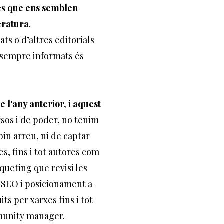
tes que ens semblen
eratura
.
ts o d’altres editorials
 sempre informats és
 l'any anterior, i aquest
sos i de poder, no tenim
bin arreu, ni de captar
ies, fins i tot autores com
queting que revisi les
n SEO i posicionament a
s per xarxes fins i tot
mmunity manager.