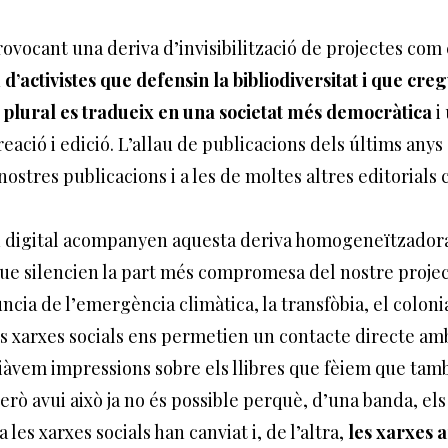
ovocant una deriva d’invisibilització de projectes com el
’activistes que defensin la bibliodiversitat i que c
s plural es tradueix en una societat més democràtica
i 
reació i edició. L’allau de publicacions dels últims anys 
 nostres publicacions i a les de moltes altres editorials 
rn digital acompanyen aquesta deriva homogeneïtzador
 que silencien la part més compromesa del nostre proje
ncia de l’emergència climàtica, la transfòbia, el coloni
xarxes socials ens permetien un contacte directe amb 
iàvem impressions sobre els llibres que fèiem que tamb
erò avui això ja no és possible perquè, d’una banda, els 
les xarxes socials han canviat i, de l’altra,
les xarxes 