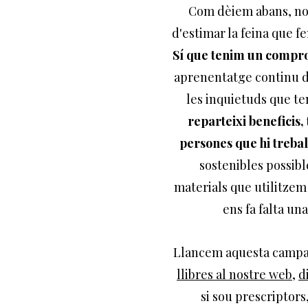
Com dèiem abans, no
d'estimar la feina que f
Sí que tenim un comprom
aprenentatge continu de 
les inquietuds que te
reparteixi beneficis, 
persones que hi trebal
sostenibles possible
materials que utilitzem
ens fa falta un
Llancem aquesta campany
llibres al nostre web
,
d
si sou prescriptors