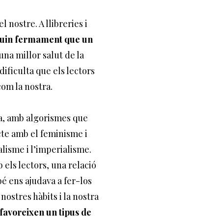
 nostre. A llibreries i
reguin fermament que un
una millor salut de la
dificulta que els lectors
com la nostra.
a, amb algorismes que
cte amb el feminisme i
alisme i l’imperialisme.
els lectors, una relació
é ens ajudava a fer-los
nostres hàbits i la nostra
afavoreixen un tipus de