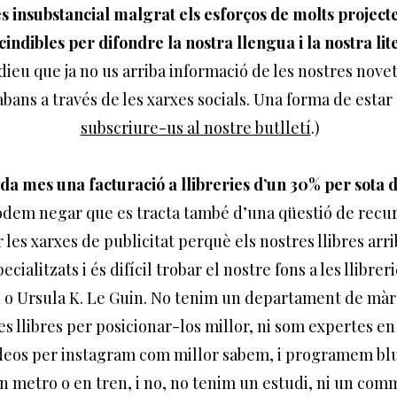
s insubstancial malgrat els esforços de molts projec
indibles per difondre la nostra llengua i la nostra lit
dieu que ja no us arriba informació de les nostres noveta
ans a través de les xarxes socials. Una forma de estar
subscriure-us al nostre butlletí
.)
a mes una facturació a llibreries d’un 30% per sota de
odem negar que es tracta també d’una qüestió de recur
 les xarxes de publicitat perquè els nostres llibres arri
cialitzats i és difícil trobar el nostre fons a les llibrer
th o Ursula K. Le Guin. No tenim un departament de màr
s llibres per posicionar-los millor, ni som expertes e
deos per instagram com millor sabem, i programem bluit
 metro o en tren, i no, no tenim un estudi, ni un co