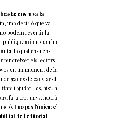
icada; ens hi va la
p, una decisió que va
 no podem revertir la
ue publiquem i en com ho
òmita
, la qual cosa ens
fer créixer els lectors
joves en un moment de la
i de ganes de canviar el
tats i ajudar-los, així, a
ra fa ja tres anys, haurà
uació.
I no pas l’única: el
litat de l’editorial.