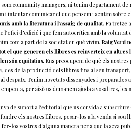
 som community managers, ni tenim departament de 
em i intentar comunicar el que pensem i sentim sobre e
ís amb la literatura i l’assaig de qualitat.
Fa tretze 
l’ofici d’edició i que fem autocrítica amb la voluntat 
nim com a part de la societat en què vivim.
Raig Verd n
tot el que generen els llibres es reinverteix en altres ll
len són equitatius.
Ens preocupem de què els nostres p
, des de la producció dels llibres fins al seu transport,
 al despatx. Tenim novetats dissenyades i preparades a
a empenta, per això us demanem ajuda a vosaltres, les n
a de suport a l'editorial que us convida a
subscriure-
ifondre els nostres llibres
, posar-los a la venda si sou 
, fer-los vostres d'alguna manera per a que la seva publ