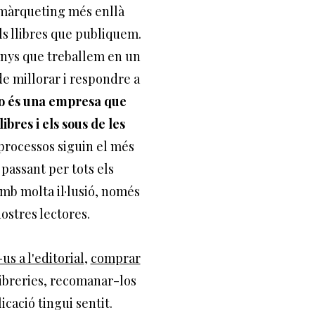
màrqueting més enllà
ls llibres que publiquem.
anys que treballem en un
de millorar i respondre a
o és una empresa que
ibres i els sous de les
rocessos siguin el més
 passant per tots els
mb molta il·lusió, només
ostres lectores.
us a l'editorial
,
comprar
llibreries, recomanar-los
icació tingui sentit.