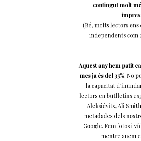
contingut molt mé
impresc
(Bé, molts lectors ens 
independents com ab
Aquest any hem patit cad
mes ja és del 35%
. No p
la capacitat d’inundar
lectors en butlletins espe
Aleksiévitx, Ali Smi
metadades dels nostre
Google. Fem fotos i ví
mentre anem en