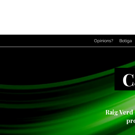
Opinions?
Botiga
Ca
Raig Verd
pro